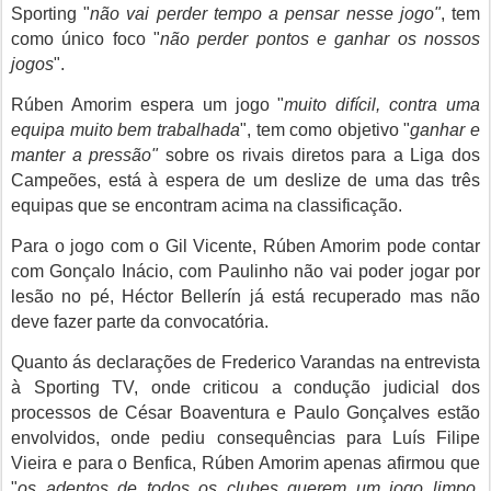
Sporting "
não vai perder tempo a pensar nesse jogo"
, tem
como único foco "
não perder pontos e ganhar os nossos
jogos
".
Rúben Amorim espera um jogo "
muito difícil, contra uma
equipa muito bem trabalhada
", tem como objetivo "
ganhar e
manter a pressão"
sobre os rivais diretos para a Liga dos
Campeões, está à espera de um deslize de uma das três
equipas que se encontram acima na classificação.
Para o jogo com o Gil Vicente, Rúben Amorim pode contar
com Gonçalo Inácio, com Paulinho não vai poder jogar por
lesão no pé, Héctor Bellerín já está recuperado mas não
deve fazer parte da convocatória.
Quanto ás declarações de Frederico Varandas na entrevista
à Sporting TV, onde criticou a condução judicial dos
processos de César Boaventura e Paulo Gonçalves estão
envolvidos, onde pediu consequências para Luís Filipe
Vieira e para o Benfica, Rúben Amorim apenas afirmou que
"
os adeptos de todos os clubes querem um jogo limpo,