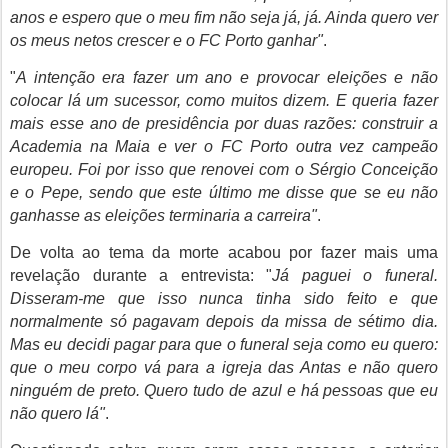
anos e espero que o meu fim não seja já, já. Ainda quero ver
os meus netos crescer e o FC Porto ganhar"
.
"
A intenção era fazer um ano e provocar eleições e não
colocar lá um sucessor, como muitos dizem. E queria fazer
mais esse ano de presidência por duas razões: construir a
Academia na Maia e ver o FC Porto outra vez campeão
europeu. Foi por isso que renovei com o Sérgio Conceição
e o Pepe, sendo que este último me disse que se eu não
ganhasse as eleições terminaria a carreira"
.
De volta ao tema da morte acabou por fazer mais uma
revelação durante a entrevista: "
Já paguei o funeral.
Disseram-me que isso nunca tinha sido feito e que
normalmente só pagavam depois da missa de sétimo dia.
Mas eu decidi pagar para que o funeral seja como eu quero:
que o meu corpo vá para a igreja das Antas e não quero
ninguém de preto. Quero tudo de azul e há pessoas que eu
não quero lá"
.