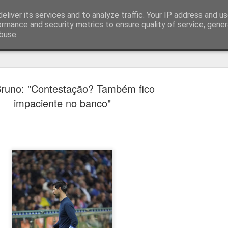
eliver its services and to analyze traffic. Your IP address and u
ormance and security metrics to ensure quality of service, gene
buse.
técnica
Bruno: "Contestação? Também fico
impaciente no banco"
Cândido Barb
AUG
5
modernizar a 
do ciclismo gl
Para Cândido Barbosa, president
Ciclismo, o regresso à organizaç
mais do que uma mudança de ges
"novo ciclo" e assume a internac