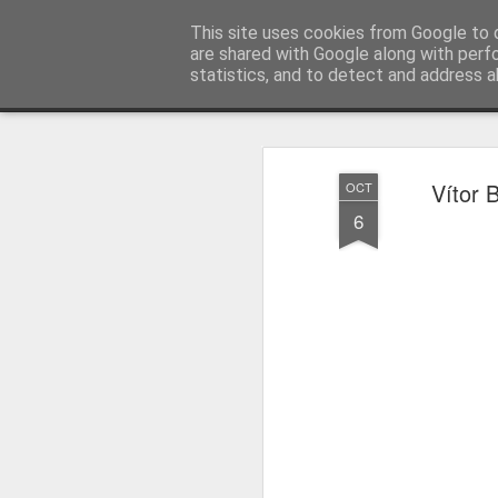
Press Magazine
This site uses cookies from Google to d
are shared with Google along with perf
statistics, and to detect and address a
Magazine
Página inicial
Estatuto Editorial
Sinopse
Ficha 
Vítor 
OCT
6