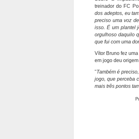
treinador do FC Por
dos adeptos, eu ta
Bernardo Silva
AUG
preciso uma voz de
4
realizou o primeiro
isso. É um plantel 
treino no Real Madrid
orgulhoso daquilo qu
Bernardo Silva começou ontem
que fui com uma dor
pré-época do Real Madrid,
realizando exames médicos antes
Vítor Bruno fez uma
de integrar o plantel orientado por
em jogo deu origem 
José Mourinho.
A
"
Também é preciso, 
Bernardo Silva estava
jogo, que perceba 
entusiasmado com a nova etapa,
O
mais três pontos tam
dizendo que estava "muito feliz"
P
por vestir a camisola "merengue",
on
P
à saída da clínica onde foi
solicitado para autógrafos, ao lado
"
de Vinicius Júnior e de Brahim
q
Díaz, que também integraram os
v
trabalhos dos madrilenos.
é
in