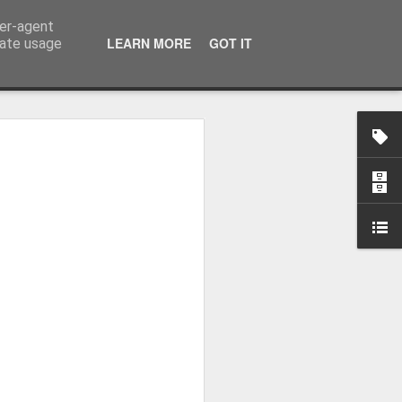
ser-agent
LEARN MORE
GOT IT
rate usage
osa: "Queremos
Volta e aproximá-la
obal"
e da Federação Portuguesa de
ão da Volta a Portugal representa
tão. Cândido Barbosa fala num
ionalização como prioridade para