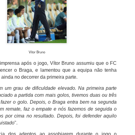
além de acreditar que a presenç
um sinal de que a prova pretende
Naturalmente que não esquece Mu
adeptos, Cândido Barbosa garant
atualizar a corrida sem perder a li
"É um dos passos essenciais para
quando questionado sobre a apost
a presença de equipas e corredor
Vítor Bruno
apenas elevar o nível competitivo
imprensa após o jogo, Vítor Bruno assumiu que o FC
vencer o Braga, e lamentou que a equipa não tenha
ainda no decorrer da primeira parte.
om um grau de dificuldade elevado. Na primeira parte
ciado a partida com mais golos, tivemos duas ou três
 fazer o golo. Depois, o Braga entra bem na segunda
m remate, faz o empate e nós fazemos de seguida o
s por cima no resultado. Depois, foi defender aquilo
uistado
".
cia dos adeptos ao assobiarem durante o jogo o