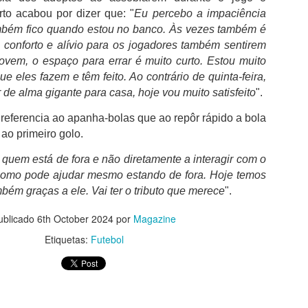
to acabou por dizer que: "
Eu percebo a impaciência
mbém fico quando estou no banco. Às vezes também é
Casey Stoner eleito
FC Porto é o clube
AUG
AUG
 conforto e alívio para os jogadores também sentirem
3
3
pelos fãs como o maior
português com mais
jovem, o espaço para errar é muito curto. Estou muito
piloto da Ducati
troféus
e eles fazem e têm feito. Ao contrário de quinta-feira,
Os fãs de MotoGP avaliam o
O FC Porto após ter vencido a
 de alma gigante para casa, hoje vou muito satisfeito
".
legado da Ducati, elevam
Supertaça Candido de Oliveira, no
consistentemente Casey Stoner
passado sábado, isolou-se ainda
 referencia ao apanha-bolas que ao repôr rápido a bola
acima de todos os outros. O
mais como o clube com mais
ao primeiro golo.
australiano assegurou o primeiro
sucesso na competição e com o
campeonato mundial de MotoGP
melhor palmares em Portugal.
"Opiniões do cidadão Pedro Proença nada têm a ver
UG
quem está de fora e não diretamente a interagir com o
da Ducati em 2007 com uma
2
com as do presidente da FPF"
como pode ajudar mesmo estando de fora. Hoje temos
performance extraordinária, 10
Tendo em conta que a Federação
 presidente da Federação Portuguesa de Futebol, Pedro
bém graças a ele. Vai ter o tributo que merece
".
vitórias em corridas e uma
Portuguesa de Futebol considera
roença comentou a polémica relativamente aos áudios publicados,
margem impressionante de 125
que as duas primeiras finais
de critica a arbitragem nacional.
ublicado
6th October 2024
por
Magazine
pontos sobre Dani Pedrosa. O
tiveram caráter oficioso, as
domínio de Casey Stoner na
contas são fáceis de fazer e o
Etiquetas:
Futebol
Iniciámos hoje a nova temporada, numa grande festa entre equipas
notoriamente difícil GP7 foi
domínio do FC Porto torna-se
ue representam comunidades e em que o talento dos jogadores são os
lendário.
incontestável.
erdadeiros intervenientes do futebol que interessam. Temos uma
poca preparada, serão dez meses muito intensos, em que os grandes
teresses desportivos estarão sempre à frente de tudo isto.