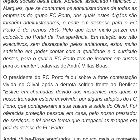
órgãos sociais desta casa. Acresce, associado Francisco J.
Marques, que se contarmos os administradores de todas as
empresas do grupo FC Porto, dos quais estes órgãos são
também administradores, o corte em despesa para o FC
Porto é de menos 76%. Pelo que terei muito prazer em
colocá-lo no Portal da Transparência. Em relação aos não
executivos, sem desrespeito pelos anteriores, estou muito
satisfeito em poder contar com a qualidade e o currículo
destes, para o qual o FC Porto tem de incorrer em custos
para os manter”
, palavras de André Villas-Boas.
O presidente do FC Porto falou sobre a forte contestação
vivida no Olival após a derrota sofrida frente ao Benfica:
"
Estive em chamadas devido aos incidentes nos quais o
nosso treinador esteve envolvido, por alguns adeptos do FC
Porto, que pontapearam a sua viatura à saída do Olival. Foi
oferecida proteção pessoal em casa, pelo nosso prestador
de serviços, e foi dessa forma que arregacei as mangas em
prol da defesa do FC Porto
".
André Villas-Boas
aprofundou um pouco mais o momento