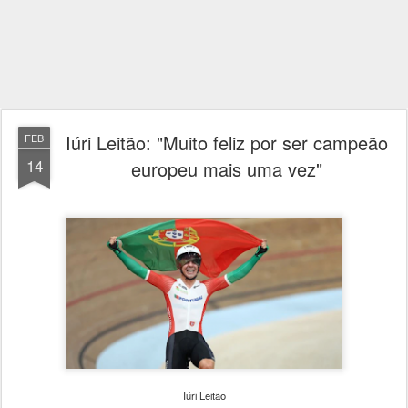
Iúri Leitão: "Muito feliz por ser campeão
FEB
14
europeu mais uma vez"
Iúri Leitão