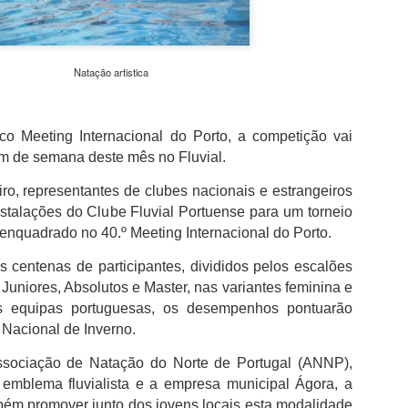
não desperdiçou e acabou por sair para intervalo a vencer por 1-0,
com golo marcado aos 32 minutos por intermédio de Georgios
Koutsias.
O Estoril já na segunda parte estava determinado a dar a volta ao
Natação artistica
resultado, acabou por empatar a partida aos 72 minutos por
intermédio de Begraoui.
ico Meeting Internacional do Porto, a competição vai
As duas equipas ainda tentaram a vitória, mantendo-se a igualdad
fim de semana deste mês no Fluvial.
no marcador até final do jogo.
iro, representantes de clubes nacionais e estrangeiros
nstalações do Clube Fluvial Portuense para um torneio
a enquadrado no 40.º Meeting Internacional do Porto.
 centenas de participantes, divididos pelos escalões
, Juniores, Absolutos e Master, nas variantes feminina e
s equipas portuguesas, os desempenhos pontuarão
Nacional de Inverno.
ssociação de Natação do Norte de Portugal (ANNP),
emblema fluvialista e a empresa municipal Ágora, a
bém promover junto dos jovens locais esta modalidade