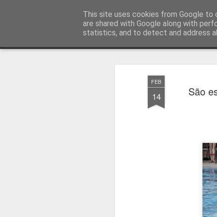
Press Magazine
This site uses cookies from Google to d
are shared with Google along with perf
statistics, and to detect and address a
Magazine
Página inicial
Estatuto Editorial
Sinopse
Ficha 
FEB
São es
14