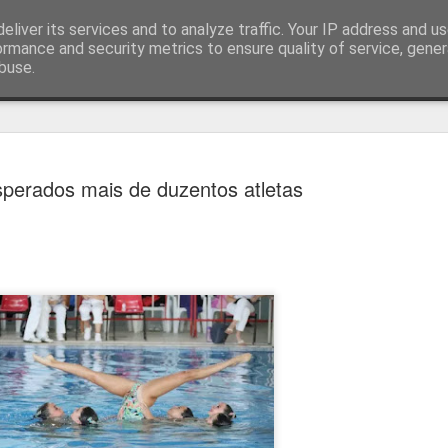
eliver its services and to analyze traffic. Your IP address and u
ormance and security metrics to ensure quality of service, gene
buse.
técnica
perados mais de duzentos atletas
Estoril e Famalicão empatam no
AUG
7
arranque do campeonato
Estoril e Famalicão fizeram o jogo de arranque do campeonato
português, a jogar em casa o Estoril empatou com o Famalicão (1
1) com golos de Koutsias e Begraoui.
O Estoril a jogar em casa, entrou mais forte não sendo capaz de
concretizar as oportunidades criadas. Por sua vez, o Famalicão