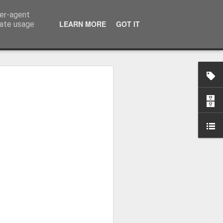
ser-agent
LEARN MORE
GOT IT
rate usage
-