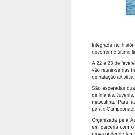
Integrada no histór
decorrer no último 
A 22 e 23 de fevere
vão reunir-se nas i
de natação artístic
São esperadas duas
de Infantis, Juvenis
masculina. Para a
para o Campeonato 
Organizada pela A
em parceria com o 
prova pretende tam