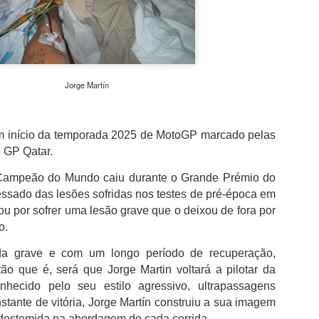
além de acreditar que a presenç
um sinal de que a prova pretende
Naturalmente que não esquece Mu
adeptos, Cândido Barbosa garant
atualizar a corrida sem perder a li
Jorge Martín
"É um dos passos essenciais para
quando questionado sobre a apost
a presença de equipas e corredor
m início da temporada 2025 de MotoGP marcado pelas
apenas elevar o nível competitivo
o GP Qatar.
 Campeão do Mundo caiu durante o Grande Prémio do
ressado das lesões sofridas nos testes de pré-época em
 por sofrer uma lesão grave que o deixou de fora por
o.
da grave e com um longo período de recuperação,
ão que é, será que Jorge Martin voltará a pilotar da
ecido pelo seu estilo agressivo, ultrapassagens
nstante de vitória, Jorge Martín construiu a sua imagem
destemida na abordagem de cada corrida.