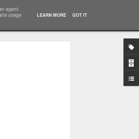
ser-agent
LEARN MORE
GOT IT
rate usage
osa: "Queremos
Volta e aproximá-la
obal"
e da Federação Portuguesa de
ão da Volta a Portugal representa
tão. Cândido Barbosa fala num
ionalização como prioridade para