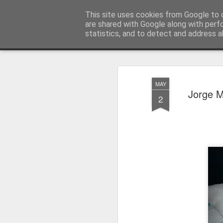
Press Magazine
This site uses cookies from Google to d
are shared with Google along with perf
statistics, and to detect and address a
Magazine
Página inicial
Estatuto Editorial
Sinopse
Ficha 
MAY
Jorge M
2