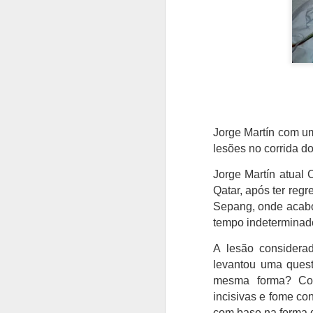
Jorge Martín com u
lesões no corrida d
Jorge Martín atual
Qatar, após ter reg
Sepang, onde acabou
tempo indeterminad
A lesão considera
levantou uma quest
mesma forma? Conh
incisivas e fome co
com base na forma 