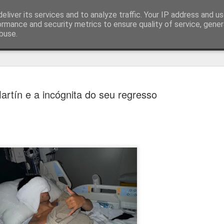
eliver its services and to analyze traffic. Your IP address and u
ormance and security metrics to ensure quality of service, gene
buse.
técnica
artín e a incógnita do seu regresso
Cândido Barb
AUG
5
modernizar a 
do ciclismo gl
Para Cândido Barbosa, president
Ciclismo, o regresso à organizaç
mais do que uma mudança de ges
"novo ciclo" e assume a internac