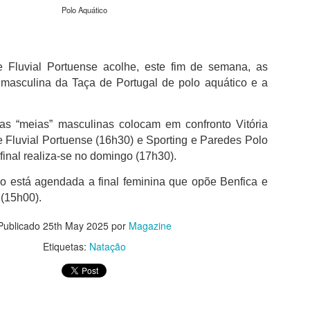
não desperdiçou e acabou por sair para intervalo a vencer por 1-0,
Polo Aquático
com golo marcado aos 32 minutos por intermédio de Georgios
Koutsias.
O Estoril já na segunda parte estava determinado a dar a volta ao
 Fluvial Portuense acolhe, este fim de semana, as
resultado, acabou por empatar a partida aos 72 minutos por
intermédio de Begraoui.
l masculina da Taça de Portugal de polo aquático e a
As duas equipas ainda tentaram a vitória, mantendo-se a igualdad
no marcador até final do jogo.
as “meias” masculinas colocam em confronto Vitória
 Fluvial Portuense (16h30) e Sporting e Paredes Polo
final realiza-se no domingo (17h30).
está agendada a final feminina que opõe Benfica e
(15h00).
Publicado
25th May 2025
por
Magazine
Etiquetas:
Natação