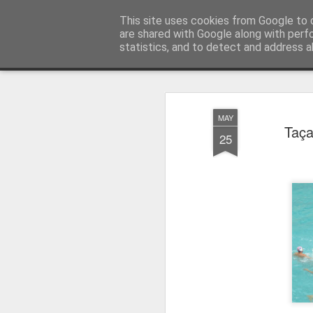
Press Magazine
This site uses cookies from Google to d
are shared with Google along with perf
statistics, and to detect and address a
Magazine
Página inicial
Estatuto Editorial
Sinopse
Ficha 
MAY
Taça
25