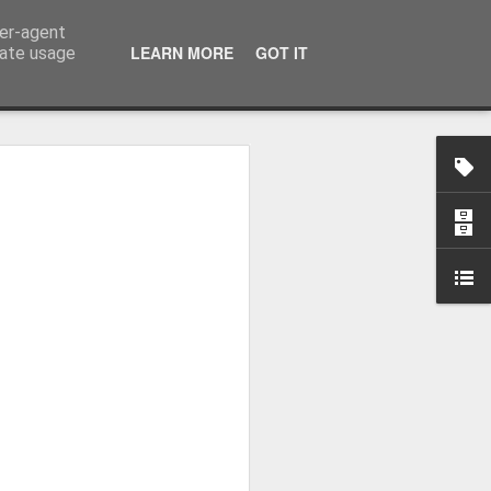
ser-agent
LEARN MORE
GOT IT
rate usage
-