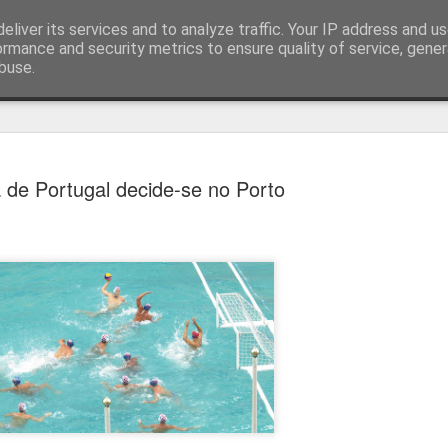
eliver its services and to analyze traffic. Your IP address and u
ormance and security metrics to ensure quality of service, gene
buse.
técnica
 de Portugal decide-se no Porto
Estoril e Famalicão empatam no
AUG
7
arranque do campeonato
Estoril e Famalicão fizeram o jogo de arranque do campeonato
português, a jogar em casa o Estoril empatou com o Famalicão (1
1) com golos de Koutsias e Begraoui.
O Estoril a jogar em casa, entrou mais forte não sendo capaz de
concretizar as oportunidades criadas. Por sua vez, o Famalicão