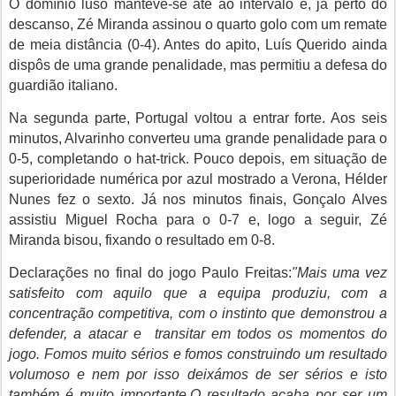
O domínio luso manteve-se até ao intervalo e, já perto do
descanso, Zé Miranda assinou o quarto golo com um remate
de meia distância (0-4). Antes do apito, Luís Querido ainda
dispôs de uma grande penalidade, mas permitiu a defesa do
guardião italiano.
Na segunda parte, Portugal voltou a entrar forte. Aos seis
minutos, Alvarinho converteu uma grande penalidade para o
0-5, completando o hat-trick. Pouco depois, em situação de
superioridade numérica por azul mostrado a Verona, Hélder
Nunes fez o sexto. Já nos minutos finais, Gonçalo Alves
assistiu Miguel Rocha para o 0-7 e, logo a seguir, Zé
Miranda bisou, fixando o resultado em 0-8.
Declarações no final do jogo Paulo Freitas:
"Mais uma vez
satisfeito com aquilo que a equipa produziu, com a
concentração competitiva, com o instinto que demonstrou a
defender, a atacar e transitar em todos os momentos do
jogo. Fomos muito sérios e fomos construindo um resultado
volumoso e nem por isso deixámos de ser sérios e isto
também é muito importante.O resultado acaba por ser um