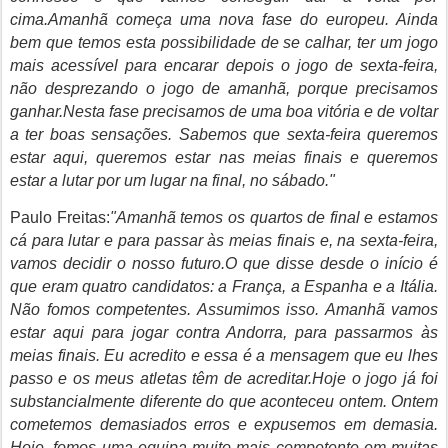
cima.Amanhã começa uma nova fase do europeu. Ainda
bem que temos esta possibilidade de se calhar, ter um jogo
mais acessível para encarar depois o jogo de sexta-feira,
não desprezando o jogo de amanhã, porque precisamos
ganhar.Nesta fase precisamos de uma boa vitória e de voltar
a ter boas sensações. Sabemos que sexta-feira queremos
estar aqui, queremos estar nas meias finais e queremos
estar a lutar por um lugar na final, no sábado."
Paulo Freitas:
"Amanhã temos os quartos de final e estamos
cá para lutar e para passar às meias finais e, na sexta-feira,
vamos decidir o nosso futuro.O que disse desde o início é
que eram quatro candidatos: a França, a Espanha e a Itália.
Não fomos competentes. Assumimos isso. Amanhã vamos
estar aqui para jogar contra Andorra, para passarmos às
meias finais. Eu acredito e essa é a mensagem que eu lhes
passo e os meus atletas têm de acreditar.Hoje o jogo já foi
substancialmente diferente do que aconteceu ontem. Ontem
cometemos demasiados erros e expusemos em demasia.
Hoje, fomos uma equipa muito mais competente em muitas