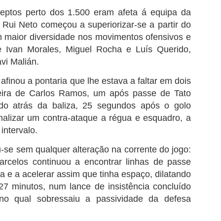
eptos perto dos 1.500 eram afeta á equipa da
 Rui Neto começou a superiorizar-se a partir do
m maior diversidade nos movimentos ofensivos e
e Ivan Morales, Miguel Rocha e Luís Querido,
vi Malián.
FC Porto é o clube
Boavista aguarda
AUG
AUG
3
2
português com mais
decisão dos credores
afinou a pontaria que lhe estava a faltar em dois
troféus
após reunir condições
eira de Carlos Ramos, um após passe de Tato
financeiras
O FC Porto após ter vencido a
ado atrás da baliza, 25 segundos após o golo
Supertaça Candido de Oliveira, no
Rui Garrido Pereira, garantiu que o
passado sábado, isolou-se ainda
finalizar um contra-ataque a régua e esquadro, a
Boavista FC já assegurou os
mais como o clube com mais
meios financeiros necessários
intervalo.
sucesso na competição e com o
para sustentar a operação de
melhor palmares em Portugal.
Lesão de Bednarek deve-se ao maus estado do
UG
recuperação e mostrou-se
-se sem qualquer alteração na corrente do jogo:
2
otimista quanto à aprovação do
relvado
rcelos continuou a encontrar linhas de passe
Tendo em conta que a Federação
plano que permitirá reabrir a
egundo informação do departamento clinico do FC Porto, "Jan
Portuguesa de Futebol considera
la e a acelerar assim que tinha espaço, dilatando
instituição.
dnarek sofreu um estiramento no joelho direito no decorrer da
que as duas primeiras finais
7 minutos, num lance de insistência concluído
pertaça Cândido de Oliveira", acabou por ser substituído por
tiveram caráter oficioso, as
Rui Garrido Pereira explicou que o
, no qual sobressaiu a passividade da defesa
ancesco Farioli ao intervalo, rendido por Alan Varela.
contas são fáceis de fazer e o
plano de recuperação foi
domínio do FC Porto torna-se
apresentado após a alteração da
 FC Porto diz que Bednarek apresentou queixas físicas ao sexto
incontestável.