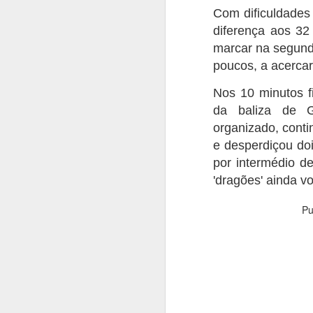
m
Com dificuldades
C
diferença aos 32
marcar na segund
Fr
A
an
poucos, a acercar
O
Nos 10 minutos f
T
da baliza de G
so
organizado, conti
re
f
e desperdiçou doi
pe
por intermédio d
p
'dragões' ainda v
Pu
A
C
N
Vi
cl
e