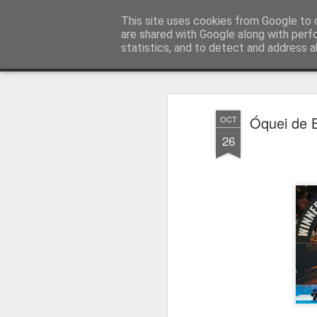
Press Magazine
This site uses cookies from Google to d
are shared with Google along with perf
statistics, and to detect and address a
Magazine
Página inicial
Estatuto Editorial
Sinopse
Ficha 
Óquei de B
OCT
26