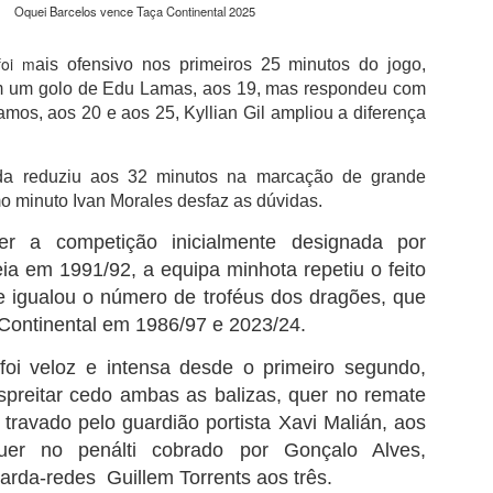
da clínica onde foi solicitado para autógrafos
Oquei Barcelos vence Taça Continental 2025
Júnior e de Brahim Díaz, que também integr
madrilenos.
foi m
ais ofensivo nos primeiros 25 minutos do jogo,
Bernardo Silva que esteve ao serviço da sel
m um golo de Edu Lamas, aos 19, mas respondeu com
Mundial2026, cumpriu nove épocas no City,
mos, aos 20 e aos 25, Kyllian Gil ampliou a diferença
76 golos.Neste período, conquistou 19 trofé
City com destaque para os seis títulos da P
inclusive o inédito "tetra" do futebol inglês e
da reduziu aos 32 minutos na marcação de grande
primeira e única Liga dos Campeões da histó
mo minuto Ivan Morales desfaz as dúvidas.
2022/23.
r a competição inicialmente designada por
ia em 1991/92, a equipa minhota repetiu o feito
e igualou o número de troféus dos dragões, que
Continental em 1986/97 e 2023/24.
 foi veloz e intensa desde o primeiro segundo,
spreitar cedo ambas as balizas, quer no remate
travado pelo guardião portista Xavi Malián, aos
uer no penálti cobrado por Gonçalo Alves,
arda-redes Guillem Torrents aos três.