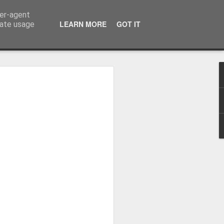
ser-agent
LEARN MORE
GOT IT
rate usage
zou o
eal Madrid
 Real Madrid,
o plantel orientado
ova etapa, dizendo
la "merengue", à saída