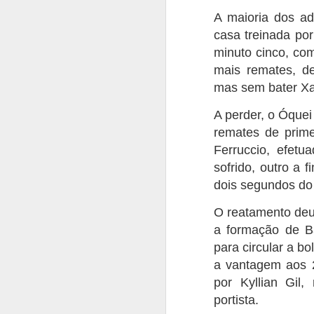
A maioria dos ad
casa treinada por
minuto cinco, co
mais remates, d
mas sem bater Xa
Casey Stoner eleito
AUG
3
pelos fãs como o maior
A perder, o Óquei 
piloto da Ducati
remates de prim
Os fãs de MotoGP avaliam o
Ferruccio, efetu
legado da Ducati, elevam
consistentemente Casey Stoner
sofrido, outro a 
acima de todos os outros. O
dois segundos do 
australiano assegurou o primeiro
campeonato mundial de MotoGP
A
O reatamento deu
da Ducati em 2007 com uma
a formação de Ba
performance extraordinária, 10
S
vitórias em corridas e uma
para circular a bo
Be
margem impressionante de 125
a vantagem aos 2
Su
pontos sobre Dani Pedrosa. O
por Kyllian Gil
Fr
domínio de Casey Stoner na
notoriamente difícil GP7 foi
portista.
O
lendário.