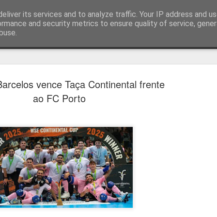
eliver its services and to analyze traffic. Your IP address and u
ormance and security metrics to ensure quality of service, gene
buse.
técnica
arcelos vence Taça Continental frente
ao FC Porto
Bernardo Silva reali
AUG
4
primeiro treino no R
Bernardo Silva começou ontem pré-época do
realizando exames médicos antes de integrar 
por José Mourinho.
Bernardo Silva estava entusiasmado com a n
que estava "muito feliz" por vestir a camiso