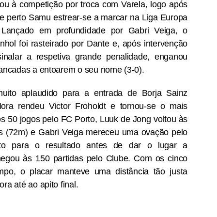
Lesão de Bednarek deve-se ao maus estado do
UG
ou à competição por troca com Varela, logo após
2
relvado
 de perto Samu estrear-se a marcar na Liga Europa
egundo informação do departamento clinico do FC Porto, "Jan
 Lançado em profundidade por Gabri Veiga, o
dnarek sofreu um estiramento no joelho direito no decorrer da
nhol foi rasteirado por Dante e, após intervenção
pertaça Cândido de Oliveira", acabou por ser substituído por
ancesco Farioli ao intervalo, rendido por Alan Varela.
nalar a respetiva grande penalidade, enganou
bancadas a entoarem o seu nome (3-0).
 FC Porto diz que Bednarek apresentou queixas físicas ao sexto
inuto do jogo "devido ao mau estado do relvado do Estádio Cidade de
oimbra".
uito aplaudido para a entrada de Borja Sainz
ora rendeu Victor Froholdt e tornou-se o mais
ancesco Farioli teceu duras críticas ao estado do relvado, tanto na
Francesco Farioli “Pusemos fim à discussão sobre
UG
te-visão, como após a partida.
s 50 jogos pelo FC Porto, Luuk de Jong voltou às
2
qual é o clube mais titulado em Portugal”
ais (72m) e Gabri Veiga mereceu uma ovação pelo
 FC Porto conquistou a 25.ª Supertaça depois de ter vencido o SCU
buto para o resultado antes de dar o lugar a
orreense no Estádio Cidade de Coimbra por 1-0 e “pôs fim à discussão
bre qual é o clube mais titulado em Portugal”. Francesco Farioli no
hegou às 150 partidas pelo Clube. Com os cinco
scaldo de “um jogo muito difícil”, reforçou que “as circunstâncias
mpo, o placar manteve uma distância tão justa
oram complicadas, mas o resultado foi muito importante” uma vez que
rmitiu alcançar “uma grande conquista” diante dos “adeptos que
ra até ao apito final.
roporcionaram um grande ambiente”.