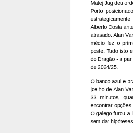
Matej Jug deu ord
Porto posicionad
Bernardo Silva
AUG
estrategicamente
4
realizou o primeiro
Alberto Costa ante
treino no Real Madrid
atrasado. Alan Var
Bernardo Silva começou ontem
médio fez o prim
pré-época do Real Madrid,
realizando exames médicos antes
poste. Tudo isto 
de integrar o plantel orientado por
do Dragão - a par 
José Mourinho.
de 2024/25.
A
Bernardo Silva estava
entusiasmado com a nova etapa,
O banco azul e br
O
dizendo que estava "muito feliz"
P
por vestir a camisola "merengue",
joelho de Alan Va
on
à saída da clínica onde foi
33 minutos, qua
solicitado para autógrafos, ao lado
"
encontrar opções 
de Vinicius Júnior e de Brahim
q
Díaz, que também integraram os
O galego furou a l
v
trabalhos dos madrilenos.
é
sem dar hipóteses 
in