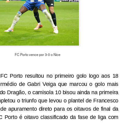
além de acreditar que a presenç
um sinal de que a prova pretende
Naturalmente que não esquece Mu
adeptos, Cândido Barbosa garant
atualizar a corrida sem perder a li
"É um dos passos essenciais para
quando questionado sobre a apost
a presença de equipas e corredor
FC Porto vence por 3-0 o Nice
apenas elevar o nível competitivo
FC Porto resultou no primeiro golo logo aos 18
ermédio de Gabri Veiga que marcou o golo mais
 do Dragão, o camisola 10 bisou ainda na primeira
letou o triunfo que levou o plantel de Francesco
 de apuramento direto para os oitavos de final da
 Porto é oitavo classificado da fase de liga com