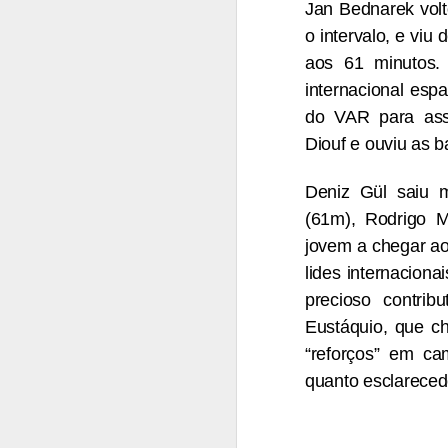
A
Jan Bednarek volt
o intervalo, e viu
S
aos 61 minutos.
Be
internacional espa
Su
Fr
do VAR para assi
Diouf e ouviu as 
O
m
C
Deniz Gül saiu m
(61m), Rodrigo M
Fr
A
an
jovem a chegar ao
lides internacion
O
precioso contri
T
so
Eustáquio, que c
re
“reforços” em ca
f
pe
quanto esclarecedo
p