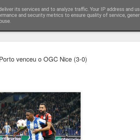
eliver its services and to analyze traffic. Your IP address and u
ormance and security metrics to ensure quality of service, gene
buse.
técnica
Porto venceu o OGC Nice (3-0)
Cândido Barb
AUG
5
modernizar a 
do ciclismo gl
Para Cândido Barbosa, president
Ciclismo, o regresso à organizaç
mais do que uma mudança de ges
"novo ciclo" e assume a internac