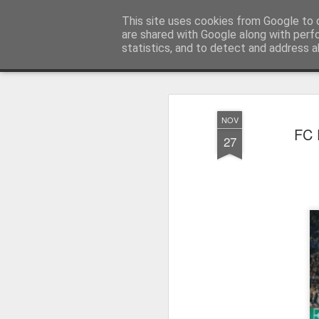
Press Magazine
This site uses cookies from Google to d
are shared with Google along with perf
statistics, and to detect and address a
Magazine
Página inicial
Estatuto Editorial
Sinopse
Ficha 
NOV
FC 
27