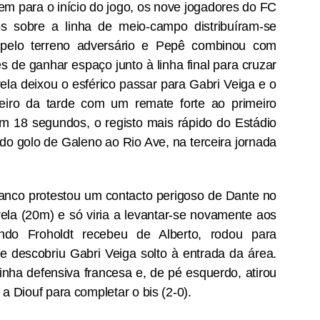
em para o início do jogo, os nove jogadores do FC
os sobre a linha de meio-campo distribuíram-se
Casey Stoner eleito
FC Porto é o clube
AUG
AUG
 pelo terreno adversário e Pepê combinou com
3
3
pelos fãs como o maior
português com mais
s de ganhar espaço junto à linha final para cruzar
piloto da Ducati
troféus
ela deixou o esférico passar para Gabri Veiga e o
Os fãs de MotoGP avaliam o
O FC Porto após ter vencido a
eiro da tarde com um remate forte ao primeiro
legado da Ducati, elevam
Supertaça Candido de Oliveira, no
consistentemente Casey Stoner
passado sábado, isolou-se ainda
em 18 segundos, o registo mais rápido do Estádio
acima de todos os outros. O
mais como o clube com mais
do golo de Galeno ao Rio Ave, na terceira jornada
australiano assegurou o primeiro
sucesso na competição e com o
campeonato mundial de MotoGP
melhor palmares em Portugal.
"Opiniões do cidadão Pedro Proença nada têm a ver
UG
da Ducati em 2007 com uma
2
com as do presidente da FPF"
performance extraordinária, 10
Tendo em conta que a Federação
anco protestou um contacto perigoso de Dante no
 presidente da Federação Portuguesa de Futebol, Pedro
vitórias em corridas e uma
Portuguesa de Futebol considera
roença comentou a polémica relativamente aos áudios publicados,
margem impressionante de 125
que as duas primeiras finais
rela (20m) e só viria a levantar-se novamente aos
de critica a arbitragem nacional.
pontos sobre Dani Pedrosa. O
tiveram caráter oficioso, as
ndo Froholdt recebeu de Alberto, rodou para
domínio de Casey Stoner na
contas são fáceis de fazer e o
Iniciámos hoje a nova temporada, numa grande festa entre equipas
e descobriu Gabri Veiga solto à entrada da área.
notoriamente difícil GP7 foi
domínio do FC Porto torna-se
ue representam comunidades e em que o talento dos jogadores são os
lendário.
incontestável.
inha defensiva francesa e, de pé esquerdo, atirou
erdadeiros intervenientes do futebol que interessam. Temos uma
poca preparada, serão dez meses muito intensos, em que os grandes
a Diouf para completar o bis (2-0).
teresses desportivos estarão sempre à frente de tudo isto.