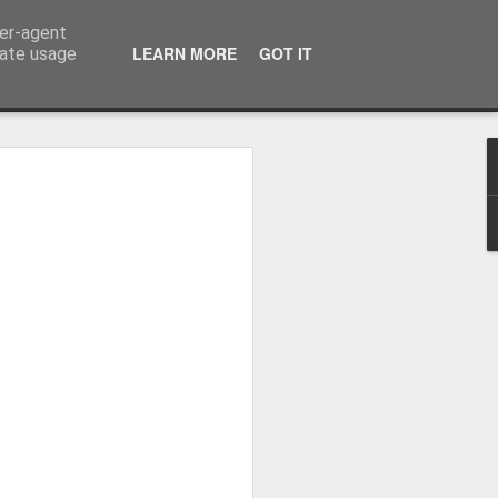
ser-agent
LEARN MORE
GOT IT
rate usage
osa: "Queremos
Volta e aproximá-la
obal"
e da Federação Portuguesa de
ão da Volta a Portugal representa
tão. Cândido Barbosa fala num
ionalização como prioridade para