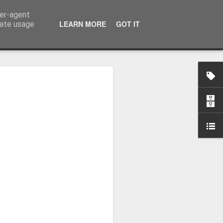
ser-agent
LEARN MORE
GOT IT
rate usage
zou o
eal Madrid
 Real Madrid,
o plantel orientado
ova etapa, dizendo
la "merengue", à saída