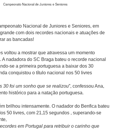
da clínica onde foi solicitado para autógrafos
Campeonato Nacional de Juniores e Seniores
Júnior e de Brahim Díaz, que também integr
madrilenos.
Bernardo Silva que esteve ao serviço da sel
Campeonato Nacional de Juniores e Seniores, em
Mundial2026, cumpriu nove épocas no City,
grande com dois recordes nacionais e atuações de
76 golos.Neste período, conquistou 19 trofé
brar as bancadas!
City com destaque para os seis títulos da P
inclusive o inédito "tetra" do futebol inglês e
primeira e única Liga dos Campeões da histó
s voltou a mostrar que atravessa um momento
2022/23.
. A nadadora do SC Braga bateu o recorde nacional
ando-se a primeira portuguesa a baixar dos 30
da conquistou o título nacional nos 50 livres
os 30 foi um sonho que se realizou
”, confessou Ana,
to histórico para a natação portuguesa.
ém brilhou intensamente. O nadador do Benfica bateu
dos 50 livres, com 21,15 segundos , superando-se
nte,
recordes em Portugal para retribuir o carinho que