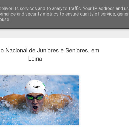
eliver its services and to analyze traffic. Your IP address and u
ormance and security metrics to ensure quality of service, gene
buse.
técnica
 Nacional de Juniores e Seniores, em
Leiria
Bernardo Silva reali
AUG
4
primeiro treino no R
Bernardo Silva começou ontem pré-época do
realizando exames médicos antes de integrar 
por José Mourinho.
Bernardo Silva estava entusiasmado com a n
que estava "muito feliz" por vestir a camiso