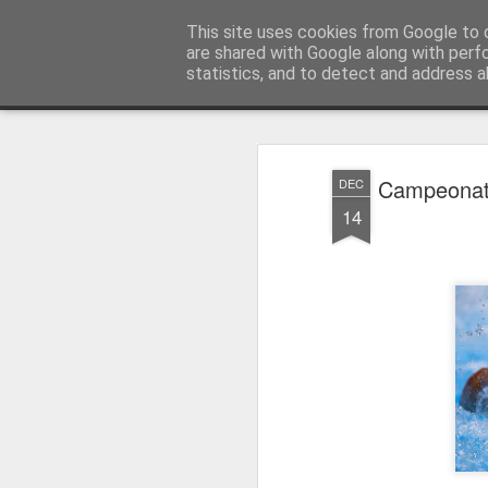
Press Magazine
This site uses cookies from Google to d
are shared with Google along with perf
statistics, and to detect and address a
Magazine
Página inicial
Estatuto Editorial
Sinopse
Ficha 
Campeonato
DEC
14