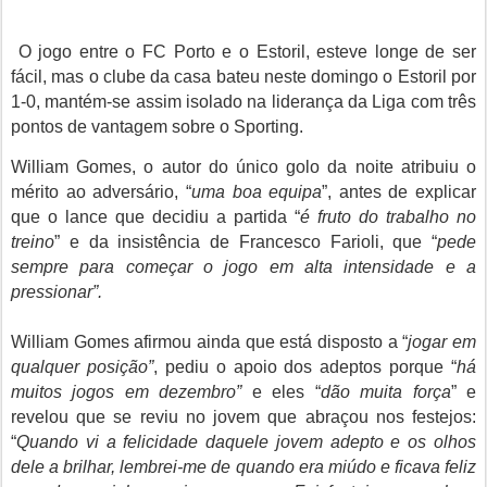
O jogo entre o FC Porto e o Estoril, esteve longe de ser
fácil, mas o clube da casa bateu neste domingo o Estoril por
1-0, mantém-se assim isolado na liderança da Liga com três
pontos de vantagem sobre o Sporting.
William Gomes, o autor do único golo da noite atribuiu o
mérito ao adversário, “
uma boa equipa
”, antes de explicar
que o lance que decidiu a partida “
é fruto do trabalho no
treino
” e da insistência de Francesco Farioli, que “
pede
sempre para começar o jogo em alta intensidade e a
pressionar”.
William Gomes
afirmou ainda que está disposto a “
jogar em
qualquer posição”
, pediu o apoio dos adeptos porque “
há
muitos jogos em dezembro”
e eles “
dão muita força
” e
revelou que se reviu no jovem que abraçou nos festejos:
“
Quando vi a felicidade daquele jovem adepto e os olhos
dele a brilhar, lembrei-me de quando era miúdo e ficava feliz