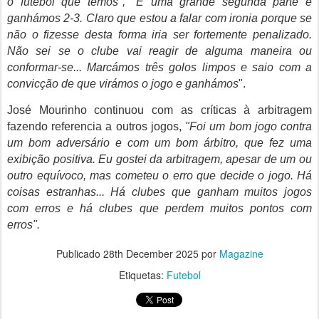
o futebol que temos",
"É uma grande segunda parte e
ganhámos 2-3. Claro que estou a falar com ironia porque se
não o fizesse desta forma iria ser fortemente penalizado.
Não sei se o clube vai reagir de alguma maneira ou
conformar-se... Marcámos três golos limpos e saio com a
convicção de que virámos o jogo e ganhámos
".
José Mourinho continuou com as críticas à arbitragem
fazendo referencia a outros jogos,
"Foi um bom jogo contra
um bom adversário e com um bom árbitro, que fez uma
exibição positiva. Eu gostei da arbitragem, apesar de um ou
outro equívoco, mas cometeu o erro que decide o jogo. Há
coisas estranhas... Há clubes que ganham muitos jogos
com erros e há clubes que perdem muitos pontos com
erros".
Publicado
28th December 2025
por
Magazine
Etiquetas:
Futebol