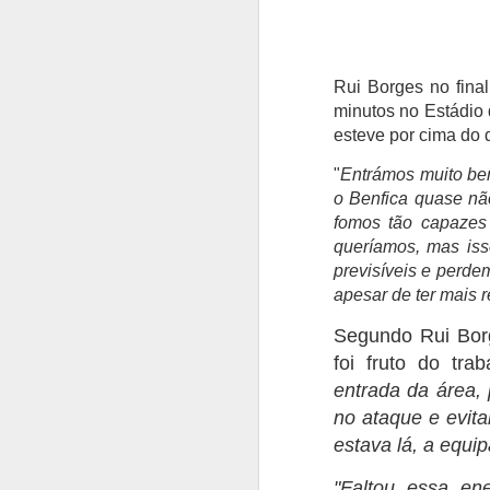
Rui Borges no fina
minutos no Estádio
esteve por cima do 
"
Entrámos muito bem
o Benfica quase não
fomos tão capazes
queríamos, mas iss
previsíveis e perde
apesar de ter mais 
Segundo Rui Bor
foi fruto do tra
entrada da área,
no ataque e evita
estava lá, a equip
"Faltou essa en