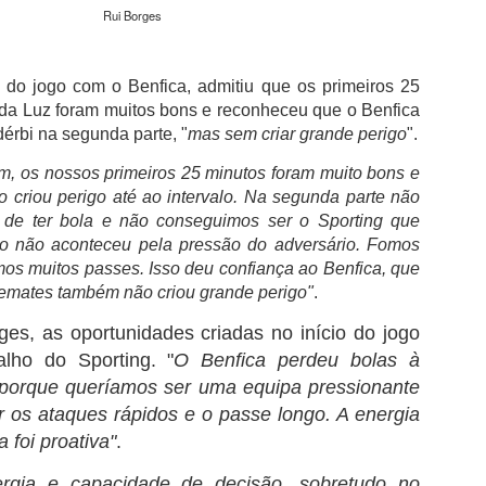
além de acreditar que a presenç
Rui Borges
um sinal de que a prova pretende
Naturalmente que não esquece Mu
adeptos, Cândido Barbosa garant
l do jogo com o Benfica, admitiu que os primeiros 25
atualizar a corrida sem perder a li
 da Luz foram muitos bons e reconheceu que o Benfica
dérbi na segunda parte, "
mas sem criar grande perigo
".
"É um dos passos essenciais para
quando questionado sobre a apost
, os nossos primeiros 25 minutos foram muito bons e
a presença de equipas e corredor
 criou perigo até ao intervalo. Na segunda parte não
apenas elevar o nível competitivo
 de ter bola e não conseguimos ser o Sporting que
o não aconteceu pela pressão do adversário. Fomos
mos muitos passes. Isso deu confiança ao Benfica, que
remates também não criou grande perigo"
.
ges, a
s oportunidades criadas no início do jogo
balho do Sporting. "
O Benfica perdeu bolas à
 porque queríamos ser uma equipa pressionante
r os ataques rápidos e o passe longo. A energia
a foi proativa"
.
ergia e capacidade de decisão, sobretudo no