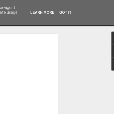
ser-agent
LEARN MORE
GOT IT
rate usage
osa: "Queremos
Volta e aproximá-la
obal"
e da Federação Portuguesa de
ão da Volta a Portugal representa
tão. Cândido Barbosa fala num
ionalização como prioridade para