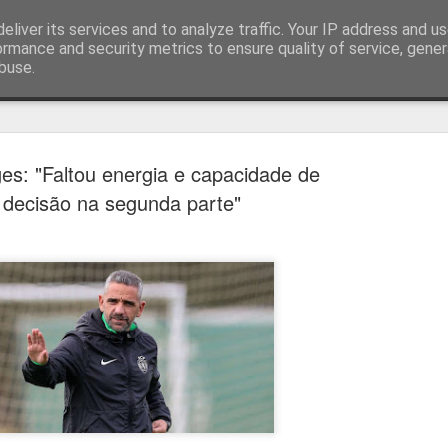
eliver its services and to analyze traffic. Your IP address and u
ormance and security metrics to ensure quality of service, gene
buse.
técnica
es: "Faltou energia e capacidade de
decisão na segunda parte"
Cândido Barb
AUG
5
modernizar a 
do ciclismo gl
Para Cândido Barbosa, president
Ciclismo, o regresso à organizaç
mais do que uma mudança de ges
"novo ciclo" e assume a internac