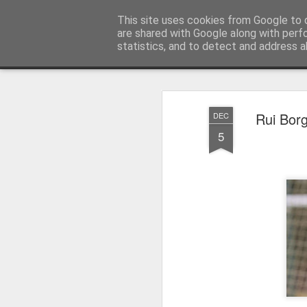
Press Magazine
This site uses cookies from Google to d
are shared with Google along with perf
statistics, and to detect and address a
Magazine
Página inicial
Estatuto Editorial
Sinopse
Ficha 
Rui Borg
DEC
5