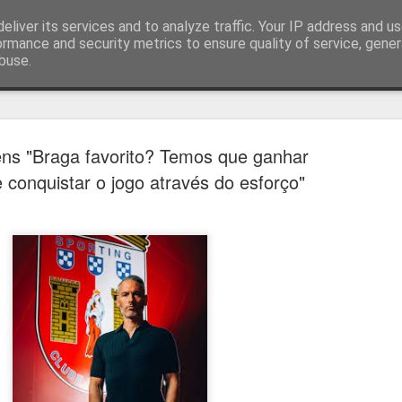
eliver its services and to analyze traffic. Your IP address and u
ormance and security metrics to ensure quality of service, gene
buse.
técnica
ens "Braga favorito? Temos que ganhar
e conquistar o jogo através do esforço"
Cândido Barb
AUG
5
modernizar a 
do ciclismo gl
Para Cândido Barbosa, president
Ciclismo, o regresso à organizaç
mais do que uma mudança de ges
"novo ciclo" e assume a internac