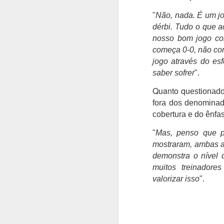
"
Não, nada. É um jo
dérbi. Tudo o que 
Bernardo Silva
AUG
4
nosso bom jogo co
realizou o primeiro
começa 0-0, não com
treino no Real Madrid
jogo através do esf
Bernardo Silva começou ontem
saber sofrer
".
pré-época do Real Madrid,
realizando exames médicos antes
Quanto q
uestionado
de integrar o plantel orientado por
José Mourinho.
fora dos denominad
A
cobertura e do ênfa
Bernardo Silva estava
entusiasmado com a nova etapa,
"
Mas, penso que po
O
dizendo que estava "muito feliz"
mostraram, ambas as
P
por vestir a camisola "merengue",
demonstra o nível 
on
à saída da clínica onde foi
muitos treinador
solicitado para autógrafos, ao lado
"
de Vinicius Júnior e de Brahim
valorizar isso
".
q
Díaz, que também integraram os
v
trabalhos dos madrilenos.
é
in