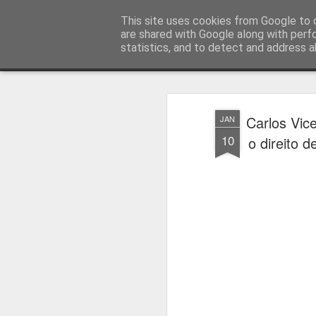
Press Magazine
This site uses cookies from Google to d
are shared with Google along with perf
statistics, and to detect and address a
Magazine
Página inicial
Estatuto Editorial
Sinopse
Ficha 
Carlos Vic
JAN
10
o direito d