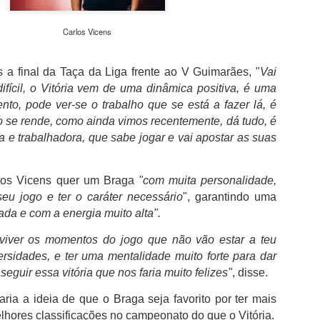
além de acreditar que a presenç
um sinal de que a prova pretende
Carlos Vicens
Naturalmente que não esquece Mu
adeptos, Cândido Barbosa garant
atualizar a corrida sem perder a li
 a final da Taça da Liga frente ao V Guimarães, "
Vai
ifícil, o Vitória vem de uma dinâmica positiva, é uma
"É um dos passos essenciais para
to, pode ver-se o trabalho que se está a fazer lá, é
quando questionado sobre a apost
 se rende, como ainda vimos recentemente, dá tudo, é
a presença de equipas e corredor
apenas elevar o nível competitivo
a e trabalhadora, que sabe jogar e vai apostar as suas
rlos Vicens quer um Braga
"com muita personalidade,
eu jogo e ter o caráter necessário
", garantindo uma
ada e com a energia muito alta".
viver os momentos do jogo que não vão estar a teu
versidades, e ter uma mentalidade muito forte para dar
eguir essa vitória que nos faria muito felizes"
, disse.
raria a ideia de que o Braga seja favorito por ter mais
elhores classificações no campeonato do que o Vitória.