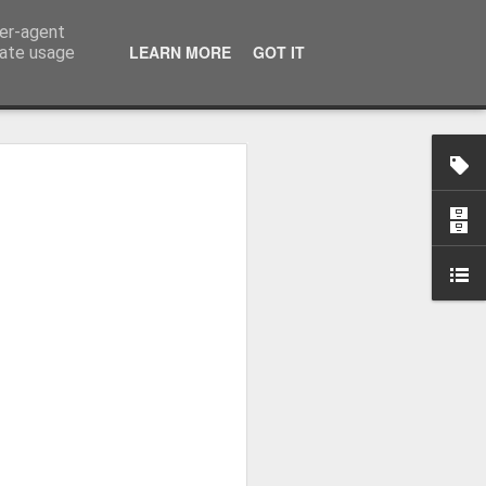
ser-agent
LEARN MORE
GOT IT
rate usage
osa: "Queremos
Volta e aproximá-la
obal"
e da Federação Portuguesa de
ão da Volta a Portugal representa
tão. Cândido Barbosa fala num
ionalização como prioridade para