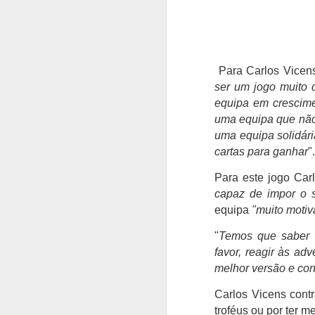
Para Carlos Vicens
ser um jogo muito d
equipa em crescimen
uma equipa que não
uma equipa solidári
cartas para ganhar
".
Para este jogo Ca
capaz de impor o s
equipa
"muito motiv
"
Temos que saber 
favor, reagir às ad
melhor versão e cons
Carlos Vicens
cont
troféus ou por ter m