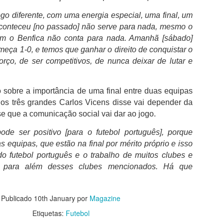
go diferente, com uma energia especial, uma final, um
aconteceu [no passado] não serve para nada, mesmo o
Casey Stoner eleito
FC Porto é o clube
AUG
AUG
3
3
m o Benfica não conta para nada. Amanhã [sábado]
pelos fãs como o maior
português com mais
eça 1-0, e temos que ganhar o direito de conquistar o
piloto da Ducati
troféus
orço, de ser competitivos, de nunca deixar de lutar e
Os fãs de MotoGP avaliam o
O FC Porto após ter vencido a
legado da Ducati, elevam
Supertaça Candido de Oliveira, no
consistentemente Casey Stoner
passado sábado, isolou-se ainda
 sobre a importância de uma final entre duas equipas
acima de todos os outros. O
mais como o clube com mais
australiano assegurou o primeiro
sucesso na competição e com o
os três grandes Carlos Vicens disse vai depender da
campeonato mundial de MotoGP
melhor palmares em Portugal.
"Opiniões do cidadão Pedro Proença nada têm a ver
UG
se que a comunicação social vai dar ao jogo.
da Ducati em 2007 com uma
2
com as do presidente da FPF"
performance extraordinária, 10
Tendo em conta que a Federação
de ser positivo [para o futebol português], porque
 presidente da Federação Portuguesa de Futebol, Pedro
vitórias em corridas e uma
Portuguesa de Futebol considera
 equipas, que estão na final por mérito próprio e isso
roença comentou a polémica relativamente aos áudios publicados,
margem impressionante de 125
que as duas primeiras finais
do futebol português e o trabalho de muitos clubes e
de critica a arbitragem nacional.
pontos sobre Dani Pedrosa. O
tiveram caráter oficioso, as
es para além desses clubes mencionados. Há que
domínio de Casey Stoner na
contas são fáceis de fazer e o
Iniciámos hoje a nova temporada, numa grande festa entre equipas
notoriamente difícil GP7 foi
domínio do FC Porto torna-se
ue representam comunidades e em que o talento dos jogadores são os
lendário.
incontestável.
erdadeiros intervenientes do futebol que interessam. Temos uma
Publicado
10th January
por
Magazine
poca preparada, serão dez meses muito intensos, em que os grandes
teresses desportivos estarão sempre à frente de tudo isto.
Etiquetas:
Futebol