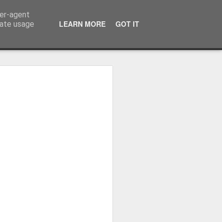
ser-agent
LEARN MORE
GOT IT
rate usage
osa: "Queremos
Volta e aproximá-la
obal"
e da Federação Portuguesa de
ão da Volta a Portugal representa
tão. Cândido Barbosa fala num
ionalização como prioridade para