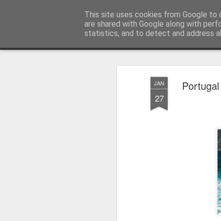
Press Magazine
This site uses cookies from Google to d
are shared with Google along with perf
statistics, and to detect and address a
Magazine
Página inicial
Estatuto Editorial
Sinopse
Ficha 
Portugal
JAN
27