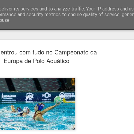
eliver its services and to analyze traffic. Your IP address and u
ormance and security metrics to ensure quality of service, gene
buse.
técnica
 entrou com tudo no Campeonato da
Europa de Polo Aquático
Cândido Barb
AUG
5
modernizar a 
do ciclismo gl
Para Cândido Barbosa, president
Ciclismo, o regresso à organizaç
mais do que uma mudança de ges
"novo ciclo" e assume a internac