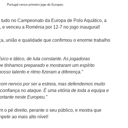
além de acreditar que a presenç
Portugal vence primeiro jogo do Europeu
um sinal de que a prova pretende
Naturalmente que não esquece Mu
m tudo no Campeonato da Europa de Polo Aquático, a
adeptos, Cândido Barbosa garant
, e venceu a Roménia por 12-7 no jogo inaugural!
atualizar a corrida sem perder a li
"É um dos passos essenciais para
a, união e qualidade que confirmou o enorme trabalho
quando questionado sobre a apost
a presença de equipas e corredor
apenas elevar o nível competitivo
ísico e tático, de luta constante. As jogadoras
e tínhamos preparado e mostraram um espírito
nosso talento e ritmo fizeram a diferença.”
, com nervos por ser a estreia, mas defendemos muito
confiança no ataque. É uma vitória de toda a equipa e
rtante neste Europeu.”
 o pé direito, perante o seu público, e mostra que
petir ao mais alto nível!