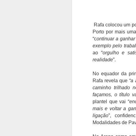
Rafa colocou um po
Porto por mais um
“c
ontinuar a ganhar 
exemplo pelo traba
ao “
orgulho e sati
realidade
”.
No equador da pri
Rafa revela que
“a 
caminho trilhado n
façamos, o título va
plantel que vai “
en
mais e voltar a gan
ligação
”, confide
Modalidades de Pav