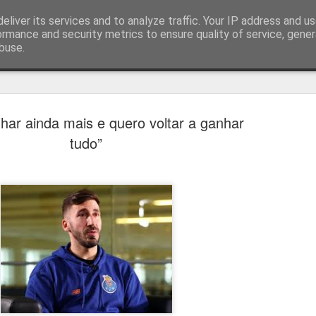
eliver its services and to analyze traffic. Your IP address and u
ormance and security metrics to ensure quality of service, gene
buse.
técnica
har ainda mais e quero voltar a ganhar
tudo”
Estoril e Famalicão empatam no
AUG
7
arranque do campeonato
Estoril e Famalicão fizeram o jogo de arranque do campeonato
português, a jogar em casa o Estoril empatou com o Famalicão (1
1) com golos de Koutsias e Begraoui.
O Estoril a jogar em casa, entrou mais forte não sendo capaz de
concretizar as oportunidades criadas. Por sua vez, o Famalicão