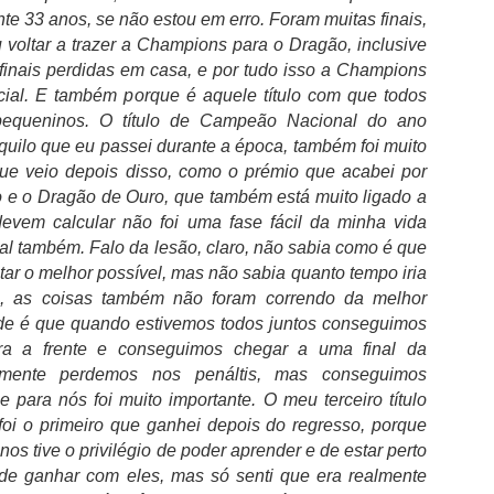
1
árbitros
nte 33 anos, se não estou em erro. Foram muitas finais,
edro Proença emitiu mensagem de início de época e aproveitou para
voltar a trazer a Champions para o Dragão, inclusive
rantir que tem toda a confiança nos árbitros e que a qualidade do
finais perdidas em casa, e por tudo isso a Champions
ctor "é inquestionável".
ial. E também porque é aquele título com que todos
A época começa amanhã, com a Supertaça Cândido de Oliveira. Uma
equeninos. O título de Campeão Nacional do ano
emporada que se quer de exaltação do enorme talento de todos os
quilo que eu passei durante a época, também foi muito
ntérpretes que fazem do nosso futebol uma das maiores marcas de
que veio depois disso, como o prémio que acabei por
ortugal no Mundo.
o e o Dragão de Ouro, que também está muito ligado a
devem calcular não foi uma fase fácil da minha vida
Turbulência no mercado das superbikes deixa em
UL
oal também. Falo da lesão, claro, não sabia como é que
31
aberto lugares
voltar o melhor possível, mas não sabia quanto tempo iria
 mercado de Superbike está em turbulência, com mais de metade dos
to, as coisas também não foram correndo da melhor
ugares por preencher. Neste momento, apenas nove pilotos tem
de é que quando estivemos todos juntos conseguimos
ntratos confirmados, deixando a maioria na incerteza.
ra a frente e conseguimos chegar a uma final da
ndrea Locatelli, Remy Gardner e Stefano Manzi com a Yamaha, Sam
izmente perdemos nos penáltis, mas conseguimos
owes a correr pela Marc VDS, Garrett Gerloff na Kawasaki, Alex
e para nós foi muito importante. O meu terceiro título
wes e Axel Bassani a correr pela Bimota, Yari Montella com a Barni,
 foi o primeiro que ganhei depois do regresso, porque
 Iker Lecuona, são os pilotos com motos confirmadas para o próximo
nos tive o privilégio de poder aprender e de estar perto
no.
de ganhar com eles, mas só senti que era realmente
Campeonato PLACARD definidos para a próxima
UL