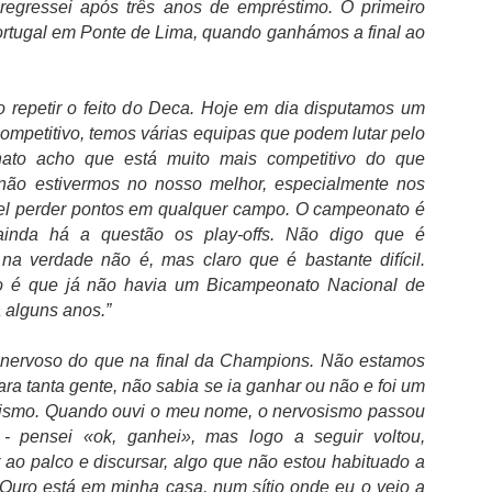
regressei após três anos de empréstimo. O primeiro
31
época
Portugal em Ponte de Lima, quando ganhámos a final ao
alizou-se na tarde desta quinta-feira, na Sala de Extrações da Santa
asa da Misericórdia de Lisboa, o sorteio do Campeonato PLACARD de
óquei em Patins, bem como do Campeonato Nacional da 2ª Divisão,
ara a próxima época.
o repetir o feito do Deca. Hoje em dia disputamos um
mpetitivo, temos várias equipas que podem lutar pelo
icou assim definido o calendário da fase regular do Campeonato
nato acho que está muito mais competitivo do que
LACARD de Hóquei em Patins, que tem início a 8 de novembro.
não estivermos no nosso melhor, especialmente nos
ível perder pontos em qualquer campo. O campeonato é
 primeira jornada, o sorteio ditou um clássico, com o FC Porto a
eceber o SL Benfica, campeão nacional em título.
ainda há a questão os play-offs. Não digo que é
Carlos Vicens: "Não me despedi do Hornicek,
UL
 na verdade não é, mas claro que é bastante difícil.
31
continua a ser jogador do Braga"
 é que já não havia um Bicampeonato Nacional de
rlos Vicens apos a vitória por 4-0 sobre o Zeleznicar Pancevo, que
 alguns anos.”
nfirmou o apuramento para a terceira pré-eliminatória da Liga
onferência, estava satisfeito com a evolução da equipa em relação à
imeira mão. Carlos Vicens destacou o crescimento físico e coletivo
 nervoso do que na final da Champions. Não estamos
a equipa mas avisou que ainda há muito por melhorar.
ara tanta gente, não sabia se ia ganhar ou não e foi um
ismo. Quando ouvi o meu nome, o nervosismo passou
 passo em frente foi evidente.
 pensei «ok, ganhei», mas logo a seguir voltou,
r ao palco e discursar, algo que não estou habituado a
 Ouro está em minha casa, num sítio onde eu o vejo a
Marco Silva: "Possivelmente foi o último jogo do
UL