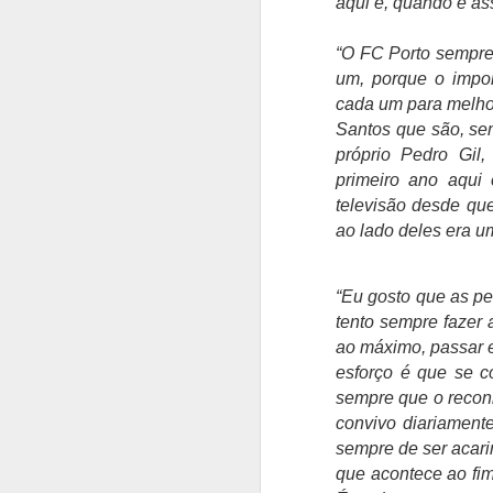
aqui e, quando é ass
S
Be
“O FC Porto sempre
Su
um, porque o impor
Fr
cada um para melho
O
Santos que são, sem
m
próprio Pedro Gi
C
primeiro ano aqui
Fr
televisão desde qu
A
an
ao lado deles era u
O
T
“Eu gosto que as p
so
tento sempre fazer 
re
ao máximo, passar e
f
pe
esforço é que se c
p
sempre que o recon
convivo diariament
sempre de ser acar
A
que acontece ao fi