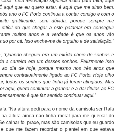
 casa
“Esta renovação significa muito para mim, aqui
Cândido Barbosa:
Bernardo Silva
AUG
AUG
É aqui que eu quero estar, é aqui que me sinto bem.
5
4
"Queremos modernizar
realizou o primeiro
pós ano o FC Porto continua a contar comigo e com o
a Volta e aproximá-la
treino no Real Madrid
uito gratificante, sem dúvida, porque sempre me
do ciclismo global"
Bernardo Silva começou ontem
difícil do que chegar a este patamar era conseguir
pré-época do Real Madrid,
Para Cândido Barbosa, presidente
rante muitos anos e a verdade é que os anos vão
realizando exames médicos antes
da Federação Portuguesa de
de integrar o plantel orientado por
nuo por cá. Isso enche-me de orgulho e de satisfação.”
Ciclismo, o regresso à
José Mourinho.
organização da Volta a Portugal
FC Porto é o clube português com mais troféus
UG
representa mais do que uma
,
“Quando cheguei era um miúdo cheio de sonhos e
Bernardo Silva estava
3
mudança de gestão. Cândido
O FC Porto após ter vencido a Supertaça Candido de Oliveira, no
oda a carreira era um desses sonhos. Felizmente isso
entusiasmado com a nova etapa,
Barbosa fala num "novo ciclo" e
passado sábado, isolou-se ainda mais como o clube com mais
é ao dia de hoje, porque mesmo nos três anos que
dizendo que estava "muito feliz"
assume a internacionalização
ucesso na competição e com o melhor palmares em Portugal.
por vestir a camisola "merengue",
sempre contratualmente ligado ao FC Porto. Hoje olho
como prioridade para além de
à saída da clínica onde foi
acreditar que a presença da
har, todos os sonhos que tinha já foram atingidos. Mas
endo em conta que a Federação Portuguesa de Futebol considera que
solicitado para autógrafos, ao lado
equipa UAE Team Emirates é um
 duas primeiras finais tiveram caráter oficioso, as contas são fáceis
or aqui, quero continuar a ganhar e a dar títulos ao FC
de Vinicius Júnior e de Brahim
sinal de que a prova pretende
 fazer e o domínio do FC Porto torna-se incontestável.
pensamento é que faz sentido continuar aqui.”
Díaz, que também integraram os
seguir.
trabalhos dos madrilenos.
fa, “Na altura pedi para o nome da camisola ser Rafa
 na altura ainda não tinha moral para me queixar do
Boavista aguarda decisão dos credores após reunir
UG
Se calhar foi praxe, mas são camisolas que eu guardo
2
condições financeiras
 e que me fazem recordar o plantel em que estava