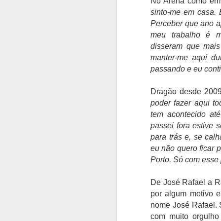
No Arena como em
Nelson Évora termina
AUG
sinto-me em casa. 
7
carreira aos 42 anos
Perceber que ano a
Nelson Évora campeão olímpico
meu trabalho é m
do triplo salto em Pequim2008,
disseram que mais 
deu como terminada a carreira, no
Estádio Universitário de Lisboa.
manter-me aqui du
passando e eu conti
Nelson Évora num "último salto"
de 16,72 metros, encerrou aos 42
A
Dragão desde 2009
anos duas décadas de
poder fazer aqui t
competição ao mais alto nível,
semanas depois de se ter sagrado
tem acontecido at
s
campeão nacional de triplo salto
passei fora estive 
pela 13.ª vez.
para trás e, se cal
T
as
eu não quero ficar p
"Foi um projeto que não foi
de
planeado para ser assim, correu
Porto. Só com esse 
muito bem.
De José Rafael a Ra
por algum motivo e
A
nome José Rafael. 
com muito orgulho