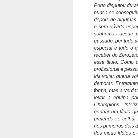
Porto disputou dura
P
nunca se conseguiu 
ga
depois de algumas 
se
é sem dúvida espec
"
sonhamos desde p
t
passado, por tudo a
i
especial e tudo o 
P
receber do Zerozer
esse título. Como 
J
profissional e pess
iria voltar, queria 
O
demorar. Entretan
l
forma, mas a verda
co
levar a equipa pa
A
Champions. Infel
L
ganhar um título qu
Lo
preferido se calhar
e
nos primeiros dois a
a
dos meus ídolos e 
J