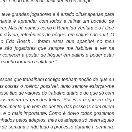
im, é tudo muito mais fácil dentro do campo.”
egundo informação do departamento clinico do FC Porto, "Jan
dnarek sofreu um estiramento no joelho direito no decorrer da
 teve grandes jogadores e é errado olhar apenas para
pertaça Cândido de Oliveira", acabou por ser substituído por
tante é aprender com todos e retirar um bocado de
ancesco Farioli ao intervalo, rendido por Alan Varela.
rar. Mas há nomes como o Reinaldo Ventura e o Filipe
 FC Porto diz que Bednarek apresentou queixas físicas ao sexto
 dúvida, referências do hóquei em patins nacional. O
inuto do jogo "devido ao mau estado do relvado do Estádio Cidade de
l, o Edo Bosch… foram estes que apanhei no meu
oimbra".
 e são jogadores que sempre me habituei a ver na
ancesco Farioli teceu duras críticas ao estado do relvado, tanto na
e comecei a gostar de hóquei em patins e poder estar
Francesco Farioli “Pusemos fim à discussão sobre
UG
te-visão, como após a partida.
m sonho tornado realidade.”
2
qual é o clube mais titulado em Portugal”
 FC Porto conquistou a 25.ª Supertaça depois de ter vencido o SCU
orreense no Estádio Cidade de Coimbra por 1-0 e “pôs fim à discussão
essoas que trabalham comigo tenham noção de que eu
bre qual é o clube mais titulado em Portugal”. Francesco Farioli no
as coisas o melhor possível, tento sempre esforçar-me
scaldo de “um jogo muito difícil”, reforçou que “as circunstâncias
sse tipo de valores do trabalho diário e de que só com
oram complicadas, mas o resultado foi muito importante” uma vez que
rmitiu alcançar “uma grande conquista” diante dos “adeptos que
onseguem os grandes feitos. Por isso é que eu digo
roporcionaram um grande ambiente”.
hecimento que vem de dentro, das pessoas com quem
e, é o mais importante. Como é óbvio todos gostamos
inhados pelos adeptos, mas os adeptos só veem aquilo
FC Porto venceu o SCU Torreense (1-0)
UG
m de semana e não todo o processo durante a semana.
2