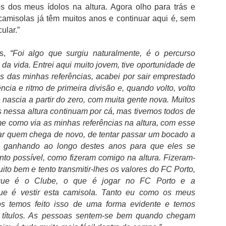
i Garrido Pereira, garantiu que o Boavista FC já assegurou os meios
os dos meus ídolos na altura. Agora olho para trás e
nanceiros necessários para sustentar a operação de recuperação e
camisolas já têm muitos anos e continuar aqui é, sem
strou-se otimista quanto à aprovação do plano que permitirá reabrir a
ular.”
stituição.
i Garrido Pereira explicou que o plano de recuperação foi
s,
“Foi algo que surgiu naturalmente, é o percurso
resentado após a alteração da lista de credores, registada em junho,
 da vida. Entrei aqui muito jovem, tive oportunidade de
 aguarda agora votação em assembleia. "Temos os valores
s das minhas referências, acabei por sair emprestado
ecessários para a operação".
ncia e ritmo de primeira divisão e, quando volto, volto
"Opiniões do cidadão Pedro Proença nada têm a ver
UG
 nascia a partir do zero, com muita gente nova. Muitos
2
com as do presidente da FPF"
 nessa altura continuam por cá, mas tivemos todos de
 presidente da Federação Portuguesa de Futebol, Pedro
me como via as minhas referências na altura, com esse
roença comentou a polémica relativamente aos áudios publicados,
dar quem chega de novo, de tentar passar um bocado a
de critica a arbitragem nacional.
ui ganhando ao longo destes anos para que eles se
Iniciámos hoje a nova temporada, numa grande festa entre equipas
to possível, como fizeram comigo na altura. Fizeram-
ue representam comunidades e em que o talento dos jogadores são os
ito bem e tento transmitir-lhes os valores do FC Porto,
erdadeiros intervenientes do futebol que interessam. Temos uma
que é o Clube, o que é jogar no FC Porto e a
poca preparada, serão dez meses muito intensos, em que os grandes
que é vestir esta camisola. Tanto eu como os meus
teresses desportivos estarão sempre à frente de tudo isto.
os temos feito isso de uma forma evidente e temos
Lesão de Bednarek deve-se ao maus estado do
UG
 títulos. As pessoas sentem-se bem quando chegam
2
relvado