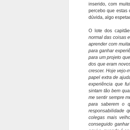
Ru
inserido, com muit
fi
percebo que estas 
mo
dúvida, algo espetac
in
Ru
O lote dos capitãe
ap
normal das coisas e
e
aprender com muita
n
para ganhar experiê
A
para um projeto que
dos que eram novos
O
crescer. Hoje vejo-
P
papel extra de aju
on
experiência que f
"
sintam tão bem quan
q
me sentir sempre mu
v
para saberem o 
é
responsabilidade 
in
colegas mais velh
A
conseguido ganhar