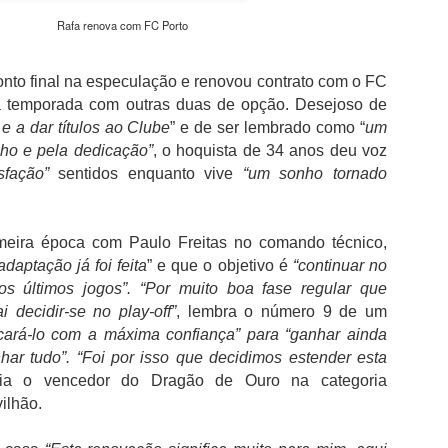
não desperdiçou e acabou por sair para intervalo a vencer por 1-0,
com golo marcado aos 32 minutos por intermédio de Georgios
Rafa renova com FC Porto
Koutsias.
O Estoril já na segunda parte estava determinado a dar a volta ao
nto final na especulação e renovou contrato com o FC
resultado, acabou por empatar a partida aos 72 minutos por
a temporada com outras duas de opção. Desejoso de
intermédio de Begraoui.
e a dar títulos ao Clube
” e de ser lembrado como “
um
lho e pela dedicação”
, o hoquista de 34 anos deu voz
As duas equipas ainda tentaram a vitória, mantendo-se a igualdad
sfação”
sentidos enquanto vive
no marcador até final do jogo.
“um sonho tornado
meira época com Paulo Freitas no comando técnico,
adaptação já foi feita
” e que o objetivo é
“continuar no
os últimos jogos”. “Por muito boa fase regular que
i decidir-se no play-off”
, lembra o número 9 de um
cará-lo com a máxima confiança” para “ganhar ainda
har tudo”. “Foi por isso que decidimos estender esta
ncia o vencedor do Dragão de Ouro na categoria
ilhão.