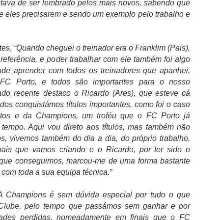
O FC Porto venceu o SCU Torrense por 1-0 e juntou a 25.ª
tava de ser lembrado pelos mais novos, sabendo que
Supertaça Cândido de Oliveira ao 31.º título nacional. Em
e eles precisarem e sendo um exemplo pelo trabalho e
oimbra, onde já haviam erguido o troféu por três vezes, os Campeões
acionais bateram os detentores da Taça de Portugal com um golo de
ctor Froholdt e isolaram-se ainda mais como o mais titulado dos
ubes portugueses: a partir de agora, passam a ser 88 os troféus
tes,
“Quando cheguei o treinador era o Franklim (Pais),
xpostos no Museu FC Porto.
eferência, e poder trabalhar com ele também foi algo
de aprender com todos os treinadores que apanhei,
 FC Porto, e todos são importantes para o nosso
do recente destaco o Ricardo (Ares), que esteve cá
Francesco Farioli o FC Porto não pode "gastar 20
UG
dos conquistámos títulos importantes, como foi o caso
1
milhões aqui e 30 milhões ali"
tos e da Champions, um troféu que o FC Porto já
ancesco Farioli na conferencia de imprensa na antevisão do jogo da
 tempo. Aqui vou direto aos títulos, mas também não
pertaça frente ao Torreense, referiu que é preciso reforçar o plantel,
os, vivemos também do dia a dia, do próprio trabalho,
s está ciente das possibilidades financeiras do clube.
ais que vamos criando e o Ricardo, por ter sido o
Acho que trabalhámos da forma correta durante a pré-época, desde o
o que conseguimos, marcou-me de uma forma bastante
imeiro dia. Obviamente que este tem sido o nosso objetivo, tínhamos
 com toda a sua equipa técnica.”
ma contagem decrescente para chegar a este dia na melhor forma
ossível. penso que mentalmente e fisicamente estamos onde temos
A Champions é sem dúvida especial por tudo o que
 estar.
 Clube, pelo tempo que passámos sem ganhar e por
Pedro Proença "reitera máxima confiança" nos
UG
dades perdidas, nomeadamente em finais que o FC