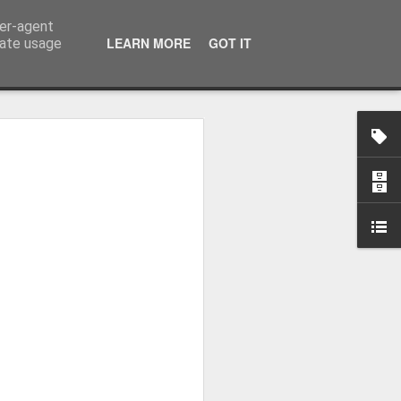
ser-agent
LEARN MORE
GOT IT
rate usage
-