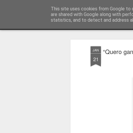
Press Magazine
This site uses cookies from Google to d
are shared with Google along with perf
statistics, and to detect and address a
Magazine
Página inicial
Estatuto Editorial
Sinopse
Ficha 
“Quero gan
JAN
21