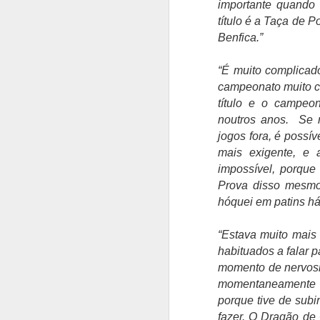
importante quando 
título é a Taça de 
Re
Benfica.”
C
H
p
“É muito complicad
campeonato muito co
F
título e o campeo
P
noutros anos. Se 
jogos fora, é poss
Na
r
mais exigente, e 
J
impossível, porque
Prova disso mesmo
Ca
hóquei em patins há
co
C
pr
“Estava muito mais
d
habituados a falar p
momento de nervos
"O
momentaneamente -
porque tive de subi
fazer. O Dragão de
J