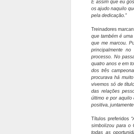
É assim que eu gos
os ajudo naquilo qu
C
pela dedicação.”
N
Vi
cl
Treinadores marcan
e
que também é uma r
que me marcou. Pu
principalmente no
processo. No passa
A
quatro anos e em to
dos três campeona
Fr
procurava há muito
Su
vivemos só de títul
ma
das relações pesso
"
último e por aquil
pr
positiva, juntamente
u
p
Títulos preferidos
“
de
simbolizou para o
A
todas as oportuni