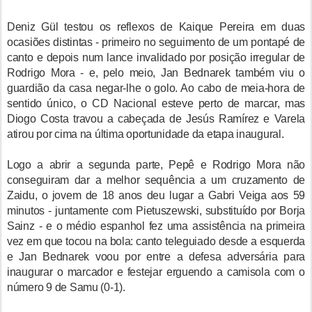
Deniz Gül testou os reflexos de Kaique Pereira em duas
ocasiões distintas - primeiro no seguimento de um pontapé de
canto e depois num lance invalidado por posição irregular de
Rodrigo Mora - e, pelo meio, Jan Bednarek também viu o
guardião da casa negar-lhe o golo. Ao cabo de meia-hora de
sentido único, o CD Nacional esteve perto de marcar, mas
Diogo Costa travou a cabeçada de Jesús Ramírez e Varela
atirou por cima na última oportunidade da etapa inaugural.
Logo a abrir a segunda parte, Pepê e Rodrigo Mora não
conseguiram dar a melhor sequência a um cruzamento de
Zaidu, o jovem de 18 anos deu lugar a Gabri Veiga aos 59
minutos - juntamente com Pietuszewski, substituído por Borja
Sainz - e o médio espanhol fez uma assistência na primeira
vez em que tocou na bola: canto teleguiado desde a esquerda
e Jan Bednarek voou por entre a defesa adversária para
inaugurar o marcador e festejar erguendo a camisola com o
número 9 de Samu (0-1).