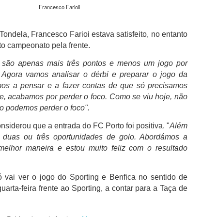
além de acreditar que a presenç
Francesco Farioli
um sinal de que a prova pretende
Naturalmente que não esquece Mu
ondela, Francesco Farioi estava satisfeito, no entanto
adeptos, Cândido Barbosa garant
o campeonato pela frente.
atualizar a corrida sem perder a li
e são apenas mais três pontos e menos um jogo por
"É um dos passos essenciais para
quando questionado sobre a apost
. Agora vamos analisar o dérbi e preparar o jogo da
a presença de equipas e corredor
os a pensar e a fazer contas de que só precisamos
apenas elevar o nível competitivo
e, acabamos por perder o foco. Como se viu hoje, não
ão podemos perder o foco".
nsiderou que a entrada do FC Porto foi positiva. "
Além
s duas ou três oportunidades de golo. Abordámos a
elhor maneira e estou muito feliz com o resultado
 vai ver o jogo do Sporting e Benfica no sentido de
uarta-feira frente ao Sporting, a contar para a Taça de