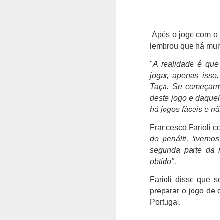
Após o jogo com o T
lembrou que há muit
"
A realidade é qu
jogar, apenas isso
Taça. Se começarm
deste jogo e daquel
há jogos fáceis e n
Francesco Farioli co
do penálti, tivemo
segunda parte da m
obtido".
Farioli disse
que só
preparar o jogo de q
l.
Portuga