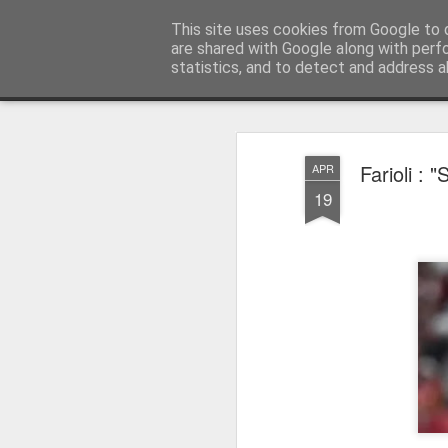
Press Magazine
This site uses cookies from Google to d
are shared with Google along with perf
statistics, and to detect and address a
Magazine
Página inicial
Estatuto Editorial
Sinopse
Ficha 
Farioli :
APR
19