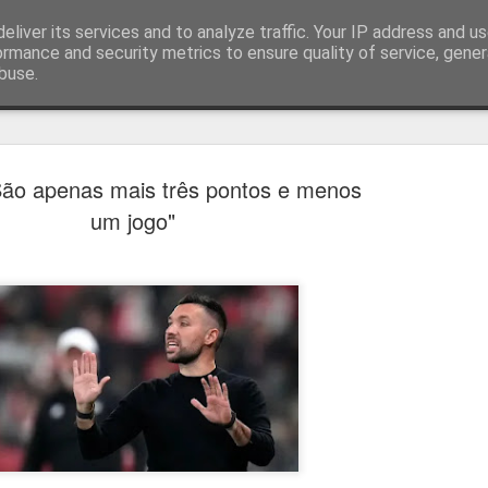
eliver its services and to analyze traffic. Your IP address and u
ormance and security metrics to ensure quality of service, gene
buse.
técnica
 "São apenas mais três pontos e menos
um jogo"
Cândido Barb
AUG
5
modernizar a 
do ciclismo gl
Para Cândido Barbosa, president
Ciclismo, o regresso à organizaç
mais do que uma mudança de ges
"novo ciclo" e assume a internac