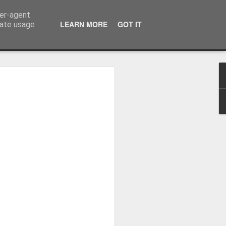
ser-agent
LEARN MORE
GOT IT
rate usage
osa: "Queremos
Volta e aproximá-la
obal"
e da Federação Portuguesa de
ão da Volta a Portugal representa
tão. Cândido Barbosa fala num
ionalização como prioridade para