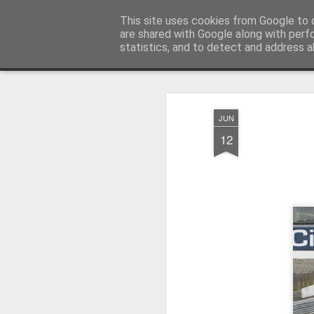
Press Magazine
This site uses cookies from Google to d
are shared with Google along with perf
statistics, and to detect and address a
Magazine
Página inicial
Estatuto Editorial
Sinopse
Ficha 
JUN
12