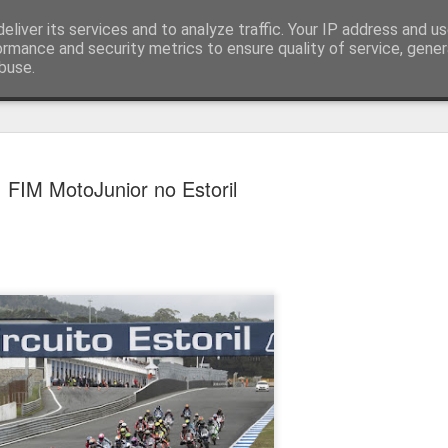
eliver its services and to analyze traffic. Your IP address and u
ormance and security metrics to ensure quality of service, gene
buse.
técnica
FIM MotoJunior no Estoril
Estoril e Famalicão empatam no
AUG
7
arranque do campeonato
Estoril e Famalicão fizeram o jogo de arranque do campeonato
português, a jogar em casa o Estoril empatou com o Famalicão (1
1) com golos de Koutsias e Begraoui.
O Estoril a jogar em casa, entrou mais forte não sendo capaz de
concretizar as oportunidades criadas. Por sua vez, o Famalicão