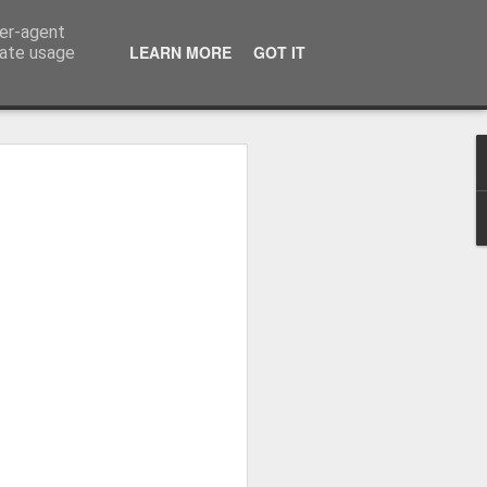
ser-agent
LEARN MORE
GOT IT
rate usage
-