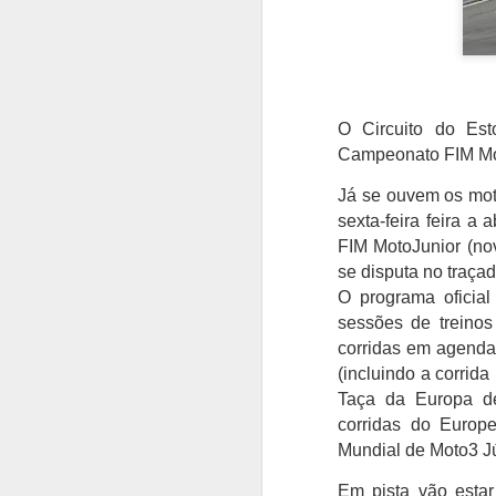
O Circuito do Es
Campeonato FIM Mot
Já se ouvem os moto
sexta-feira feira 
FIM MotoJunior (no
se disputa no traça
O programa oficia
sessões de treinos
corridas em agenda 
(incluindo a corrid
Taça da Europa de
corridas do Euro
Mundial de Moto3 Jún
Em pista vão estar