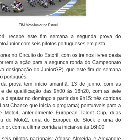
não desperdiçou e acabou por sair para intervalo a vencer por 1-0,
com golo marcado aos 32 minutos por intermédio de Georgios
Koutsias.
O Estoril já na segunda parte estava determinado a dar a volta ao
FIM MotoJunior no Estoril
resultado, acabou por empatar a partida aos 72 minutos por
toril recebe este fim semana a segunda prova do
intermédio de Begraoui.
oJunior com seis pilotos portugueses em pista.
As duas equipas ainda tentaram a vitória, mantendo-se a igualdad
no marcador até final do jogo.
res no Circuito do Estoril, com os treinos livres desta
a abrirem a ação para a segunda ronda do Campeonato
va designação do JuniorGP), que este fim de semana
do português.
l da prova tem início amanhã, 13 de junho, com as
 e de qualificação das 9h00 às 16h20, com as sete
a disputar no domingo a partir das 9h15: três corridas
a Last Chance que inicia o programa) pontuáveis para a
 Moto4, anteriormente European Talent Cup, duas
peu de Moto2, uma do Europeu de Stock e uma do
ior, com a última corrida a iniciar-se às 16h00.
 seis pilotos nacionais: Afonso Almeida e Alexandre