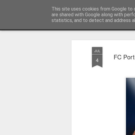
Press Magazine
This site uses cookies from Google to d
are shared with Google along with perf
statistics, and to detect and address a
Magazine
Página inicial
Estatuto Editorial
Sinopse
Ficha 
JUL
FC Port
4