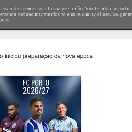
eliver its services and to analyze traffic. Your IP address and u
ormance and security metrics to ensure quality of service, gene
buse.
técnica
o iniciou preparaçao da nova epoca
Estoril e Famalicão empatam no
AUG
7
arranque do campeonato
Estoril e Famalicão fizeram o jogo de arranque do campeonato
português, a jogar em casa o Estoril empatou com o Famalicão (1
1) com golos de Koutsias e Begraoui.
O Estoril a jogar em casa, entrou mais forte não sendo capaz de
concretizar as oportunidades criadas. Por sua vez, o Famalicão