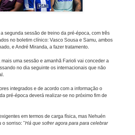
não desperdiçou e acabou por sair para intervalo a vencer por 1-0,
com golo marcado aos 32 minutos por intermédio de Georgios
Koutsias.
O Estoril já na segunda parte estava determinado a dar a volta ao
resultado, acabou por empatar a partida aos 72 minutos por
 a segunda sessão de treino da pré-época, com três
intermédio de Begraoui.
ados no boletim clínico: Vasco Sousa e Samu, ambos
As duas equipas ainda tentaram a vitória, mantendo-se a igualdad
nado, e André Miranda, a fazer tratamento.
no marcador até final do jogo.
 mais uma sessão e amanhã Farioli vai conceder a
ressando no dia seguinte os internacionais que não
al.
ores integrados e de acordo com a informação o
 da pré-época deverá realizar-se no próximo fim de
 exigentes em termos de carga física, mas Nehuén
o sorriso: "
Há que sofrer agora para para celebrar